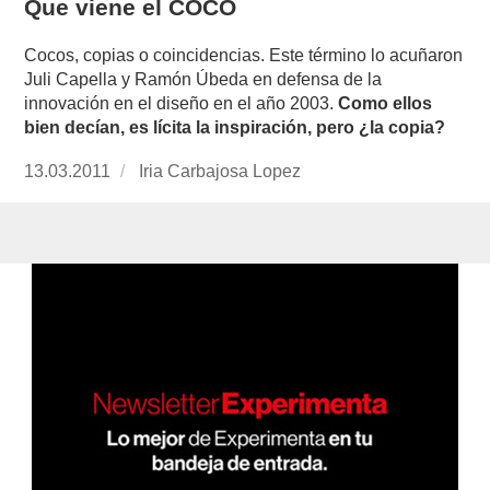
Que viene el COCO
Cocos, copias o coincidencias. Este término lo acuñaron
Juli Capella y Ramón Úbeda en defensa de la
innovación en el diseño en el año 2003.
Como ellos
bien decían, es lícita la inspiración, pero ¿la copia?
Publicado
13.03.2011
https://www.experimenta.es/author/Iria%20C
Iria Carbajosa Lopez
el