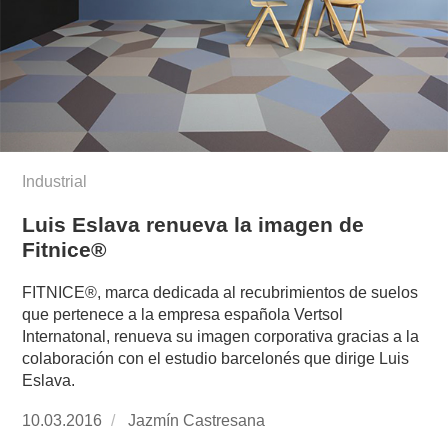
Industrial
Luis Eslava renueva la imagen de
Fitnice®
FITNICE®, marca dedicada al recubrimientos de suelos
que pertenece a la empresa española Vertsol
Internatonal, renueva su imagen corporativa gracias a la
colaboración con el estudio barcelonés que dirige Luis
Eslava.
Publicado
10.03.2016
https://www.experimenta.es/author/jazmin-
Jazmín Castresana
el
castresana/