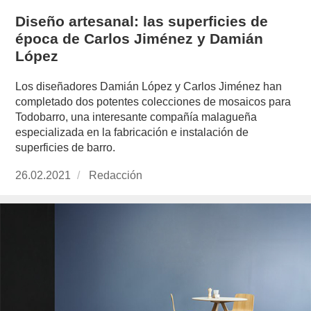
Diseño artesanal: las superficies de
época de Carlos Jiménez y Damián
López
Los diseñadores Damián López y Carlos Jiménez han
completado dos potentes colecciones de mosaicos para
Todobarro, una interesante compañía malagueña
especializada en la fabricación e instalación de
superficies de barro.
Publicado
26.02.2021
https://www.experimenta.es/author/redaccion/
Redacción
el