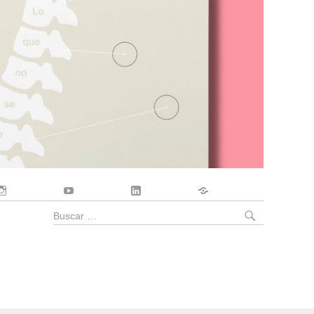
Instagram
YouTube
LinkedIn
Contacto
BUSCA
Buscar
por: