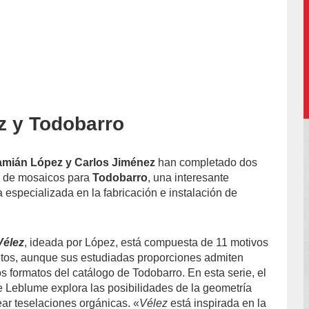
ez y Todobarro
accion/
amián López y Carlos Jiménez
han completado dos
s de mosaicos para
Todobarro
, una interesante
specializada en la fabricación e instalación de
Vélez
, ideada por López, está compuesta de 11 motivos
ntos, aunque sus estudiadas proporciones admiten
s formatos del catálogo de Todobarro. En esta serie, el
de Leblume explora las posibilidades de la geometría
ear teselaciones orgánicas. «
Vélez
está inspirada en la