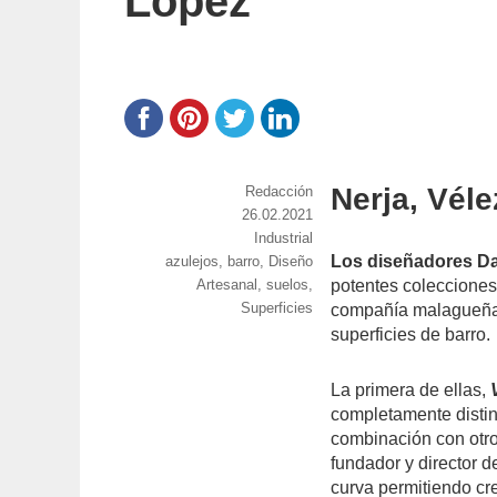
López
Nerja, Vél
https://www.experimenta.es/author/red
Redacción
Publicado
26.02.2021
el
Categorías
Industrial
Los diseñadores D
Etiquetas
azulejos
,
barro
,
Diseño
Artesanal
,
suelos
,
potentes coleccione
Superficies
compañía malagueña e
superficies de barro.
La primera de ellas,
completamente disti
combinación con otro
fundador y director 
curva permitiendo cr