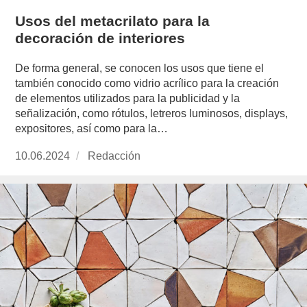
Usos del metacrilato para la
decoración de interiores
De forma general, se conocen los usos que tiene el
también conocido como vidrio acrílico para la creación
de elementos utilizados para la publicidad y la
señalización, como rótulos, letreros luminosos, displays,
expositores, así como para la…
Publicado
10.06.2024
https://www.experimenta.es/author/redaccion/
Redacción
el