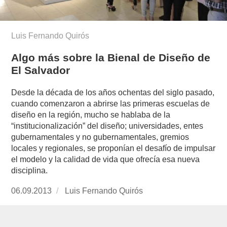
Luis Fernando Quirós
Algo más sobre la Bienal de Diseño de
El Salvador
Desde la década de los años ochentas del siglo pasado,
cuando comenzaron a abrirse las primeras escuelas de
diseño en la región, mucho se hablaba de la
“institucionalización” del diseño; universidades, entes
gubernamentales y no gubernamentales, gremios
locales y regionales, se proponían el desafío de impulsar
el modelo y la calidad de vida que ofrecía esa nueva
disciplina.
Publicado
06.09.2013
https://www.experimenta.es/author/luis-
Luis Fernando Quirós
el
fernando-
quiros/