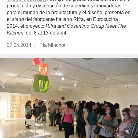
producción y distribución de superficies innovadoras
para el mundo de la arquitectura y el diseño, presenta en
el
stand
del fabricante italiano Rifra, en Eurocucina
2014, el proyecto
Rifra and Cosentino Group Meet The
Kitchen
, del 8 al 13 de abril.
Publicado
07.04.2014
https://www.experimenta.es/author/pia/
Pía Minchot
el