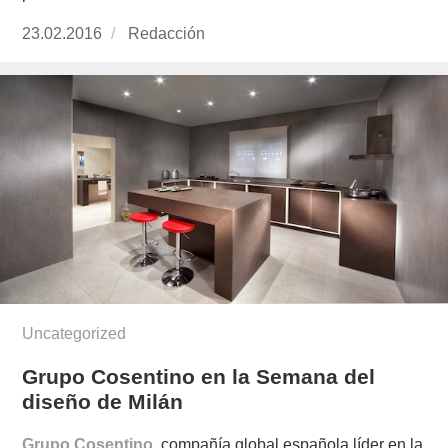
Publicado
23.02.2016
https://www.experimenta.es/author/redaccion/
Redacción
el
Uncategorized
Grupo Cosentino en la Semana del
diseño de Milán
Grupo Cosentino
, compañía global española líder en la