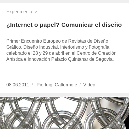
Experimenta tv
¿Internet o papel? Comunicar el diseño
Primer Encuentro Europeo de Revistas de Diseño
Gráfico, Diseño Industrial, Interiorismo y Fotografía
celebrado el 28 y 29 de abril en el Centro de Creación
Artística e Innovación Palacio Quintanar de Segovia.
Publicado
08.06.2011
https://www.experimenta.es/author/pierluigi-
Pierluigi Cattermole
Formato
Vídeo
el
cattermole/