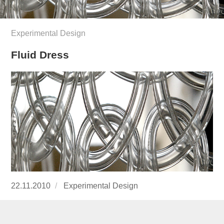
Experimental Design
Fluid Dress
Publicado
22.11.2010
https://www.experimenta.es/author/Experime
Experimental Design
el