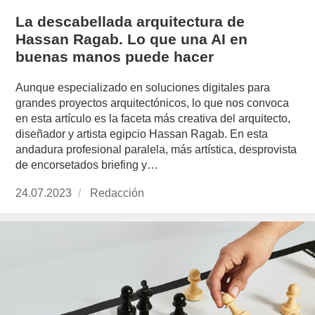
La descabellada arquitectura de
Hassan Ragab. Lo que una AI en
buenas manos puede hacer
Aunque especializado en soluciones digitales para
grandes proyectos arquitectónicos, lo que nos convoca
en esta artículo es la faceta más creativa del arquitecto,
diseñador y artista egipcio Hassan Ragab. En esta
andadura profesional paralela, más artística, desprovista
de encorsetados briefing y…
Publicado
24.07.2023
https://www.experimenta.es/author/redaccion/
Redacción
el