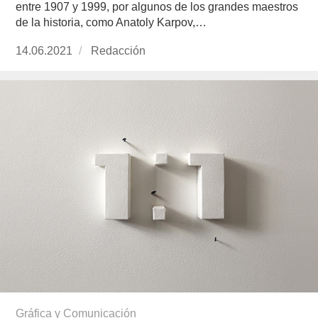
entre 1907 y 1999, por algunos de los grandes maestros
de la historia, como Anatoly Karpov,…
Publicado
14.06.2021
https://www.experimenta.es/author/redaccion/
Redacción
el
Gráfica y Comunicación