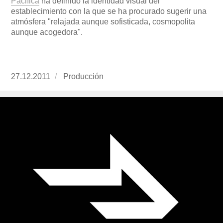
Pacifica
ha definido la identidad visual del
establecimiento con la que se ha procurado sugerir una
atmósfera "relajada aunque sofisticada, cosmopolita
aunque acogedora".
Publicado
27.12.2011
https://www.experimenta.es/author/produccion
Producción
el