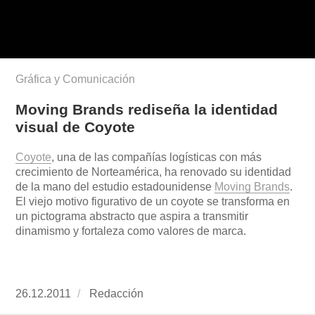
Gráfica y Comunicación
Moving Brands rediseña la identidad
visual de Coyote
Coyote
, una de las compañías logísticas con más
crecimiento de Norteamérica, ha renovado su identidad
de la mano del estudio estadounidense
Moving Brands
.
El viejo motivo figurativo de un coyote se transforma en
un pictograma abstracto que aspira a transmitir
dinamismo y fortaleza como valores de marca.
Publicado
26.12.2011
https://www.experimenta.es/author/redaccion/
Redacción
el