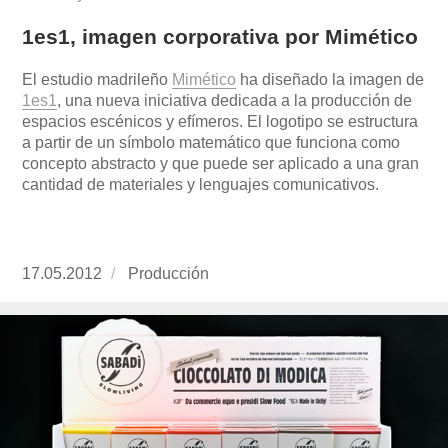
1es1, imagen corporativa por Mimético
El estudio madrileño
Mimético
ha diseñado la imagen de
1es1
, una nueva iniciativa dedicada a la producción de
espacios escénicos y efímeros. El logotipo se estructura
a partir de un símbolo matemático que funciona como
concepto abstracto y que puede ser aplicado a una gran
cantidad de materiales y lenguajes comunicativos.
Publicado
17.05.2012
https://www.experimenta.es/author/produccion
Producción
el