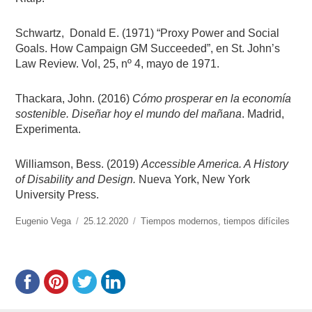
Schwartz,
Donald E. (1971) “Proxy Power and Social
Goals. How Campaign GM Succeeded”, en St. John’s
Law Review. Vol, 25, nº 4, mayo de 1971.
Thackara, John. (2016)
Cómo prosperar en la economía
sostenible. Diseñar hoy el mundo del mañana
. Madrid,
Experimenta.
Williamson, Bess. (2019)
Accessible America. A History
of Disability and Design.
Nueva York, New York
University Press.
https://www.experimenta.es/author/info1/
Eugenio Vega
Publicado
25.12.2020
Categorías
Tiempos modernos, tiempos difíciles
el