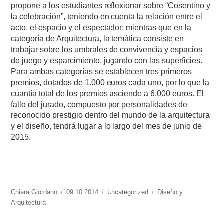
propone a los estudiantes reflexionar sobre “Cosentino y
la celebración”, teniendo en cuenta la relación entre el
acto, el espacio y el espectador; mientras que en la
categoría de Arquitectura, la temática consiste en
trabajar sobre los umbrales de convivencia y espacios
de juego y esparcimiento, jugando con las superficies.
Para ambas categorías se establecen tres primeros
premios, dotados de 1.000 euros cada uno, por lo que la
cuantía total de los premios asciende a 6.000 euros. El
fallo del jurado, compuesto por personalidades de
reconocido prestigio dentro del mundo de la arquitectura
y el diseño, tendrá lugar a lo largo del mes de junio de
2015.
https://www.experimenta.es/author/chiara-
Chiara Giordano
Publicado
09.10.2014
Categorías
Uncategorized
Etiquetas
Diseño y
giordano/
Arquitectura
el