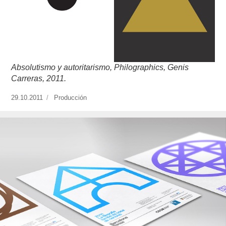
Absolutismo y autoritarismo, Philographics, Genis
Carreras, 2011.
Publicado
29.10.2011
https://www.experimenta.es/author/produccion/
Producción
el