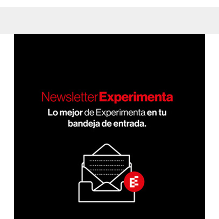
el
aldama/