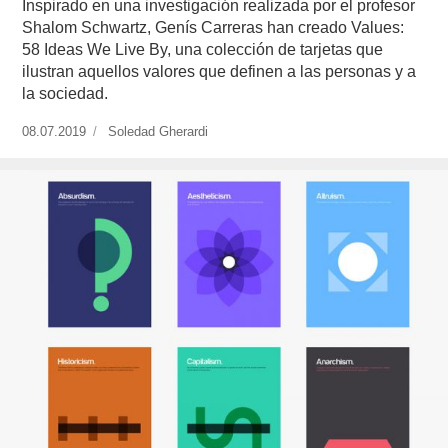
Inspirado en una investigación realizada por el profesor
Shalom Schwartz, Genís Carreras han creado Values:
58 Ideas We Live By, una colección de tarjetas que
ilustran aquellos valores que definen a las personas y a
la sociedad.
Publicado
08.07.2019
https://www.experimenta.es/author/soledad-
Soledad Gherardi
el
gherardi/