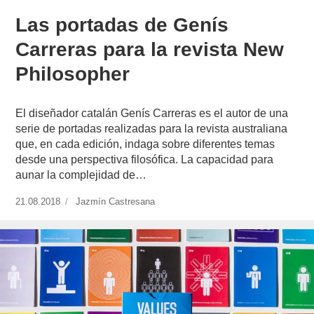
Las portadas de Genís
Carreras para la revista New
Philosopher
El diseñador catalán Genís Carreras es el autor de una
serie de portadas realizadas para la revista australiana
que, en cada edición, indaga sobre diferentes temas
desde una perspectiva filosófica. La capacidad para
aunar la complejidad de…
Publicado
21.08.2018
https://www.experimenta.es/author/jazmin-
Jazmín Castresana
el
castresana/