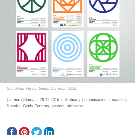
Barcelona Pensa, Genís Carreras, 2015.
https://www.experimenta.es/author/carmen-
Carmen Aldama
Publicado
28.12.2015
Categorías
Gráfica y Comunicación
Etiquetas
branding
,
aldama/
filosofía
,
Genis Carreras
el
,
posters
,
símbolos