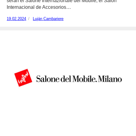
serán el Salone Internazionale del Mobile, el Salón
Internacional de Accesorios…
Publicado
19.02.2024
https://www.experimenta.es/author/lujan-
Luján Cambariere
el
cambariere/