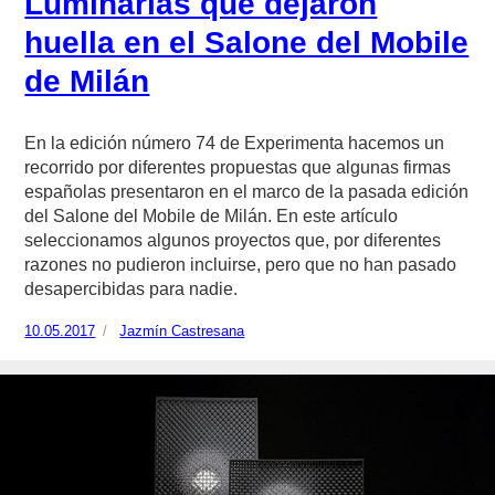
Luminarias que dejaron
huella en el Salone del Mobile
de Milán
En la edición número 74 de Experimenta hacemos un
recorrido por diferentes propuestas que algunas firmas
españolas presentaron en el marco de la pasada edición
del Salone del Mobile de Milán. En este artículo
seleccionamos algunos proyectos que, por diferentes
razones no pudieron incluirse, pero que no han pasado
desapercibidas para nadie.
Publicado
10.05.2017
https://www.experimenta.es/author/jazmin-
Jazmín Castresana
el
castresana/