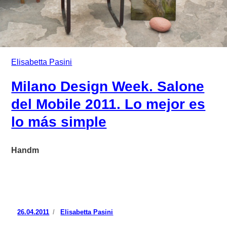
Elisabetta Pasini
Milano Design Week. Salone
del Mobile 2011. Lo mejor es
lo más simple
Handm
Publicado
26.04.2011
https://www.experimenta.es/author/Elisabetta%20Pasi
Elisabetta Pasini
el