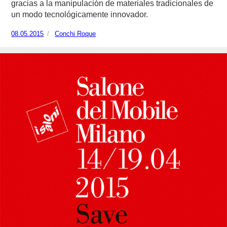
gracias a la manipulación de materiales tradicionales de
un modo tecnológicamente innovador.
Publicado
08.05.2015
https://www.experimenta.es/author/conchi-
Conchi Roque
el
roque/