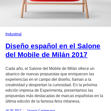
Industrial
Diseño español en el Salone
del Mobile de Milán 2017
Cada año, el Salone del Mobile de Milán ofrece un
abanico de nuevas propuestas que enriquecen las
experiencias en el campo del diseño, llaman a la
creatividad y despiertan la curiosidad. En la próxima
edición impresa de Experimenta, presentamos las
propuestas más destacadas de marcas españolas en la
última edición de la famosa feria milanesa.
Publicado
16.05.2017
https://www.experimenta.es/author/jazmin-
Jazmín Castresana