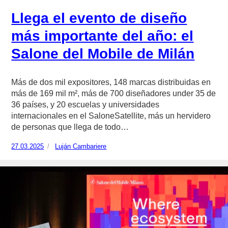
Llega el evento de diseño
más importante del año: el
Salone del Mobile de Milán
Más de dos mil expositores, 148 marcas distribuidas en
más de 169 mil m², más de 700 diseñadores under 35 de
36 países, y 20 escuelas y universidades
internacionales en el SaloneSatellite, más un hervidero
de personas que llega de todo…
Publicado
27.03.2025
https://www.experimenta.es/author/lujan-
Luján Cambariere
el
cambariere/