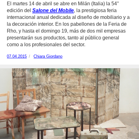
El martes 14 de abril se abre en Milán (Italia) la 54°
edición del
Salone del Mobile
, la prestigiosa feria
internacional anual dedicada al diseño de mobiliario y a
la decoración interior. En los pabellones de la Feria de
Rho, y hasta el domingo 19, más de dos mil empresas
presentarán sus productos, tanto al público general
como a los profesionales del sector.
Publicado
07.04.2015
https://www.experimenta.es/author/chiara-
Chiara Giordano
el
giordano/