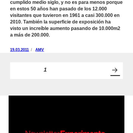
cumplido medio siglo, y no es para menos porque
en estos 50 años han pasado de los 12.000
visitantes que tuvieron en 1961 a casi 300.000 en
2010. También la superficie de exposición ha
visto un increíble aumento pasando de 10.000m2
a más de 200.000.
Publicado
19.03.2011
https://www.experimenta.es/author/AMV/
AMV
el
Paginación
PÁGINA
1
PRÓ
de
XIMA
PÁGI
entradas
NA