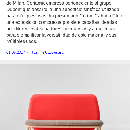
de Milán, Corian®, empresa perteneciente al grupo
Dupont que desarrolla una superficie sintética utilizada
para múltiples usos, ha presentado Corian Cabana Club,
una exposición compuesta por siete cabañas ideadas
por diferentes diseñadores, interioristas y arquitectos
para ejemplificar la versatilidad de este material y sus
múltiples usos.
Publicado
01.06.2017
https://www.experimenta.es/author/jazmin-
Jazmín Castresana
el
castresana/