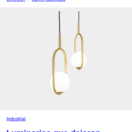
el
castresana/
Industrial