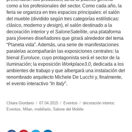
como a los profesionales del sector. Como cada año, la
feria se organiza en tres espacios principales: el salón
del mueble (dividido según tres categorías estilísticas:
clásico, moderno y
design
), el salón destinado a la
decoración interior y el
SaloneSatellite
, una plataforma
para jóvenes diseñadores que girará alrededor del tema
“Planeta vida”. Además, una serie de manifestaciones
paralelas acompañarán las exposiciones centrales: la
bienal
Euroluce
, cuyo protagonista será el sector de la
iluminación; la exposición
Workplace3.0
, dedicada a los
ambientes de trabajo y que albergará una instalación del
renombrado arquitecto Michele De Lucchi y, finalmente,
el evento interactivo “
In Italy
”.
https://www.experimenta.es/author/chiara-
Chiara Giordano
Publicado
07.04.2015
Categorías
Eventos
Etiquetas
decoración interior
,
giordano/
Eventos
,
Milan
,
mobiliario
el
,
Salone del Mobile