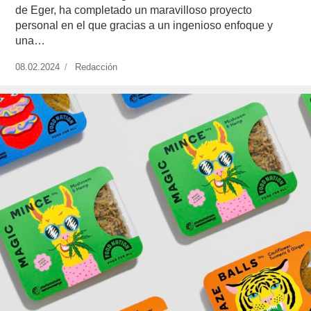
de Eger, ha completado un maravilloso proyecto
personal en el que gracias a un ingenioso enfoque y
una…
Publicado
08.02.2024
https://www.experimenta.es/author/redaccion/
Redacción
el