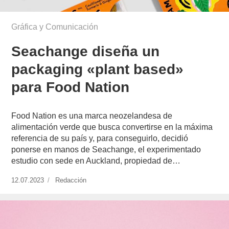
Gráfica y Comunicación
Seachange diseña un
packaging «plant based»
para Food Nation
Food Nation es una marca neozelandesa de
alimentación verde que busca convertirse en la máxima
referencia de su país y, para conseguirlo, decidió
ponerse en manos de Seachange, el experimentado
estudio con sede en Auckland, propiedad de…
Publicado
12.07.2023
https://www.experimenta.es/author/redaccion/
Redacción
el