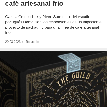
café artesanal frío
Camila Omelischuk y Pietro Sarmento, del estudio
portugués Domo, son los responsables de un impactante
proyecto de packaging para una línea de café artesanal
frío.
Publicado
29.03.2023
https://www.experimenta.es/author/redaccion/
Redacción
el