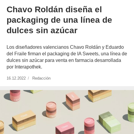
Chavo Roldán diseña el
packaging de una línea de
dulces sin azúcar
Los diseñadores valencianos Chavo Roldán y Eduardo
del Fraile firman el packaging de IA Sweets, una línea de
dulces sin azúcar para venta en farmacia desarrollada
por Interapothek.
Publicado
16.12.2022
https://www.experimenta.es/author/redaccion/
Redacción
el