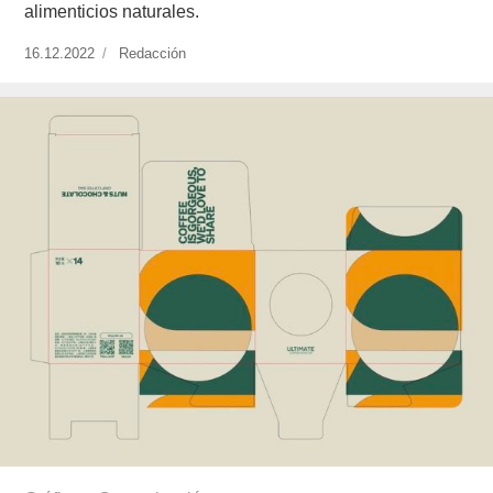
alimenticios naturales.
Publicado
16.12.2022
https://www.experimenta.es/author/redaccion/
Redacción
el