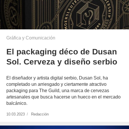
Gráfica y Comunicación
El packaging déco de Dusan
Sol. Cerveza y diseño serbio
El diseñador y artista digital serbio, Dusan Sol, ha
completado un arriesgado y ciertamente atractivo
packaging para The Guild, una marca de cervezas
artesanales que busca hacerse un hueco en el mercado
balcánico.
Publicado
10.03.2023
https://www.experimenta.es/author/redaccion/
Redacción
el