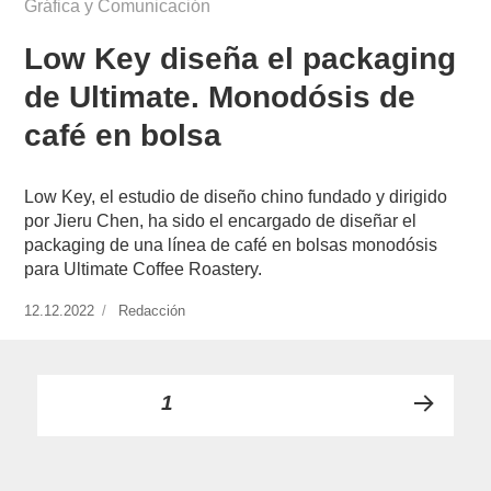
Gráfica y Comunicación
Low Key diseña el packaging
de Ultimate. Monodósis de
café en bolsa
Low Key, el estudio de diseño chino fundado y dirigido
por Jieru Chen, ha sido el encargado de diseñar el
packaging de una línea de café en bolsas monodósis
para Ultimate Coffee Roastery.
Publicado
12.12.2022
https://www.experimenta.es/author/redaccion/
Redacción
el
Paginación
PÁGINA
1
PRÓ
de
XIMA
PÁGI