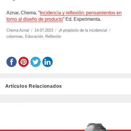
Aznar, Chema. “
Incidencia y reflexión: pensamientos en
torno al diseño de producto
” Ed. Experimenta.
https://www.experimenta.es/author/chema-
Chema Aznar
Publicado
14.07.2023
Categorías
¡A propósito de la incidencia!
Etiquetas
aznar/
columnas
,
Educación
el
,
Reflexión
Artículos Relacionados