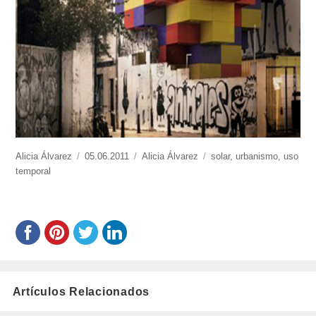
https://www.experimenta.es/author/Alicia%20Álvarez/
Alicia Álvarez
Publicado
05.06.2011
Categorías
Alicia Álvarez
Etiquetas
solar
,
urbanismo
,
uso
temporal
el
Artículos Relacionados