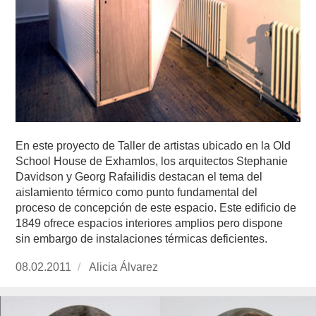
En este proyecto de Taller de artistas ubicado en la Old
School House de Exhamlos, los arquitectos Stephanie
Davidson y Georg Rafailidis destacan el tema del
aislamiento térmico como punto fundamental del
proceso de concepción de este espacio. Este edificio de
1849 ofrece espacios interiores amplios pero dispone
sin embargo de instalaciones térmicas deficientes.
Publicado
08.02.2011
https://www.experimenta.es/author/Alicia%20Á
Alicia Álvarez
el