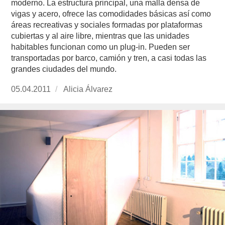
moderno. La estructura principal, una malla densa de
vigas y acero, ofrece las comodidades básicas así como
áreas recreativas y sociales formadas por plataformas
cubiertas y al aire libre, mientras que las unidades
habitables funcionan como un plug-in. Pueden ser
transportadas por barco, camión y tren, a casi todas las
grandes ciudades del mundo.
Publicado
05.04.2011
https://www.experimenta.es/author/Alicia%20Á
Alicia Álvarez
el