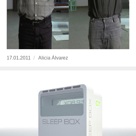
Publicado
17.01.2011
https://www.experimenta.es/author/Alicia%20Á
Alicia Álvarez
el