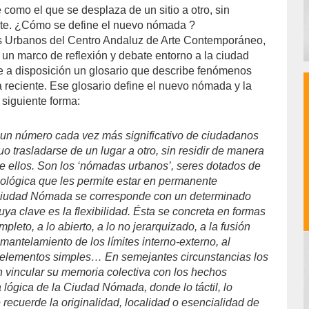
como el que se desplaza de un sitio a otro, sin
te. ¿Cómo se define el nuevo nómada ?
os Urbanos del Centro Andaluz de Arte Contemporáneo,
un marco de reflexión y debate entorno a la ciudad
 a disposición un glosario que describe fenómenos
a reciente. Ese glosario define el nuevo nómada y la
siguiente forma:
 un número cada vez más significativo de ciudadanos
o trasladarse de un lugar a otro, sin residir de manera
e ellos. Son los ‘nómadas urbanos’, seres dotados de
nológica que les permite estar en permanente
Ciudad Nómada se corresponde con un determinado
cuya clave es la flexibilidad. Ésta se concreta en formas
pleto, a lo abierto, a lo no jerarquizado, a la fusión
esmantelamiento de los límites interno-externo, al
lementos simples… En semejantes circunstancias los
 vincular su memoria colectiva con los hechos
a lógica de la Ciudad Nómada, donde lo táctil, lo
e recuerde la originalidad, localidad o esencialidad de