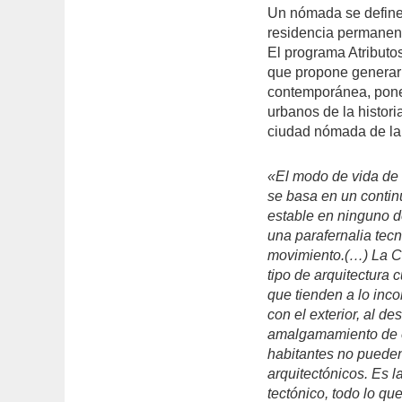
Un nómada se define 
residencia permanen
El programa Atribut
que propone generar 
contemporánea, pone
urbanos de la histori
ciudad nómada de la 
«El modo de vida de
se basa en un continu
estable en ninguno d
una parafernalia tec
movimiento.(…) La 
tipo de arquitectura 
que tienden a lo incom
con el exterior, al d
amalgamamiento de e
habitantes no pueden
arquitectónicos. Es l
tectónico, todo lo qu