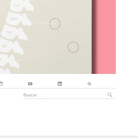
Instagram
YouTube
LinkedIn
Contacto
BUSCA
Buscar
por: