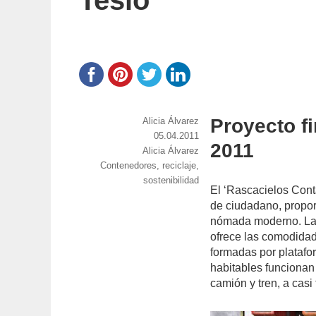
Tesio
Proyecto f
https://www.experimenta.es/author/Alicia
Alicia Álvarez
Publicado
05.04.2011
2011
Categorías
Alicia Álvarez
el
Etiquetas
Contenedores
,
reciclaje
,
sostenibilidad
El ‘Rascacielos Cont
de ciudadano, propor
nómada moderno. La e
ofrece las comodidad
formadas por platafor
habitables funciona
camión y tren, a cas