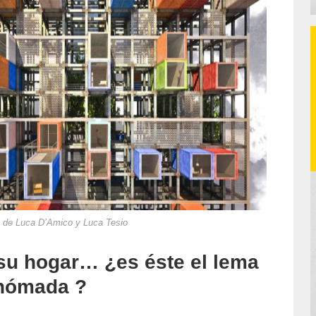
de Luca D’Amico y Luca Tesio
 su hogar… ¿es éste el lema
 nómada ?