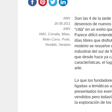
Son las 4 de la tard
https://www.experimenta.es/auth
AMV
Publicado
20.09.2011
deseosos de nuevos 
el
Categorías
AMV
“città” en un exilio
Etiquetas
AMV
,
Crimella
,
Milan
,
Parece difícil enten
Molin Corvo
,
Ponti
,
días libres que disfr
Vendido
,
Venduto
misterio se resuelv
industrial del sur de
que desde hace ya c
características, el l
arte.
Lo que los fundadore
ligadas a temáticas u
presentados los even
vendidos pero todavía
la exploración de los