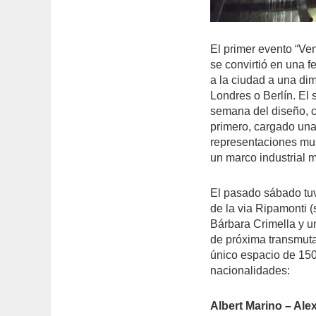
El primer evento “Ve
se convirtió en una f
a la ciudad a una d
Londres o Berlín. El 
semana del diseño, co
primero, cargado una
representaciones mus
un marco industrial 
El pasado sábado tuv
de la via Ripamonti (
Bárbara Crimella y u
de próxima transmut
único espacio de 150
nacionalidades:
Albert Marino – Ale