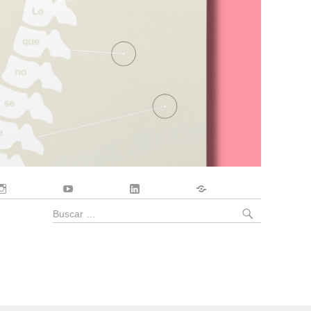
Instagram
YouTube
LinkedIn
Contacto
BUSCA
Buscar
por: