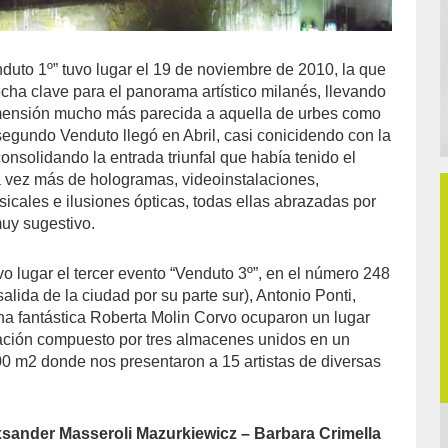
nduto 1º” tuvo lugar el 19 de noviembre de 2010, la que
echa clave para el panorama artístico milanés, llevando
imensión mucho más parecida a aquella de urbes como
segundo Venduto llegó en Abril, casi conicidendo con la
nsolidando la entrada triunfal que había tenido el
 vez más de hologramas, videoinstalaciones,
icales e ilusiones ópticas, todas ellas abrazadas por
muy sugestivo.
o lugar el tercer evento “Venduto 3º”, en el número 248
salida de la ciudad por su parte sur), Antonio Ponti,
na fantástica Roberta Molin Corvo ocuparon un lugar
ación compuesto por tres almacenes unidos en un
0 m2 donde nos presentaron a 15 artistas de diversas
xsander Masseroli Mazurkiewicz – Barbara Crimella