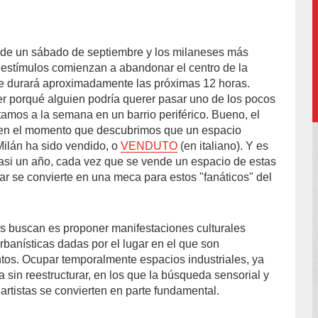
e de un sábado de septiembre y los milaneses más
or/AMV/
estímulos comienzan a abandonar el centro de la
 que durará aproximadamente las próximas 12 horas.
der porqué alguien podría querer pasar uno de los pocos
utamos a la semana en un barrio periférico. Bueno, el
e en el momento que descubrimos que un espacio
 Milán ha sido vendido, o
VENDUTO
(en italiano). Y es
asi un año, cada vez que se vende un espacio de estas
ugar se convierte en una meca para estos "fanáticos" del
s buscan es proponer manifestaciones culturales
rbanísticas dadas por el lugar en el que son
tos. Ocupar temporalmente espacios industriales, ya
 sin reestructurar, en los que la búsqueda sensorial y
 artistas se convierten en parte fundamental.