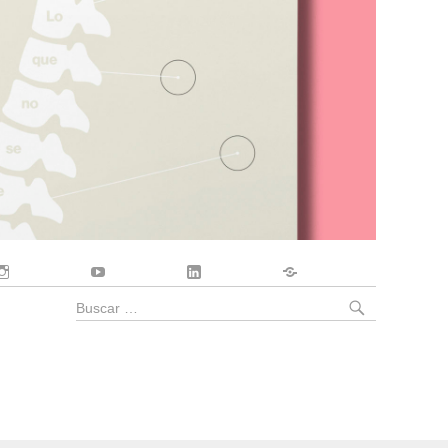
Instagram
YouTube
LinkedIn
Contacto
BUSCA
Buscar
por: