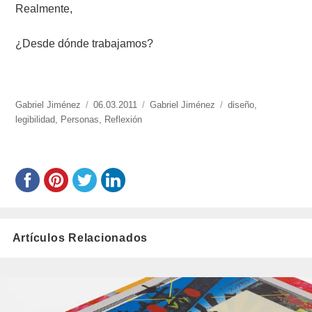
Realmente,
¿Desde dónde trabajamos?
https://www.experimenta.es/author/Gabriel%20Jiménez/
Gabriel Jiménez
Publicado
06.03.2011
Categorías
Gabriel Jiménez
Etiquetas
diseño
,
legibilidad
,
Personas
el
,
Reflexión
Artículos Relacionados