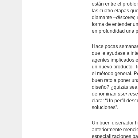
están entre el probl
las cuatro etapas qu
diamante –
discover, 
forma de entender u
en profundidad una p
Hace pocas semanas 
que le ayudase a inte
agentes implicados e
un nuevo producto. T
el método general. P
buen rato a poner una 
diseño? ¿quizás sea
denominan
user rese
clara: “Un perfil desc
soluciones”.
Un buen diseñador ha
anteriormente mencio
especializaciones bas