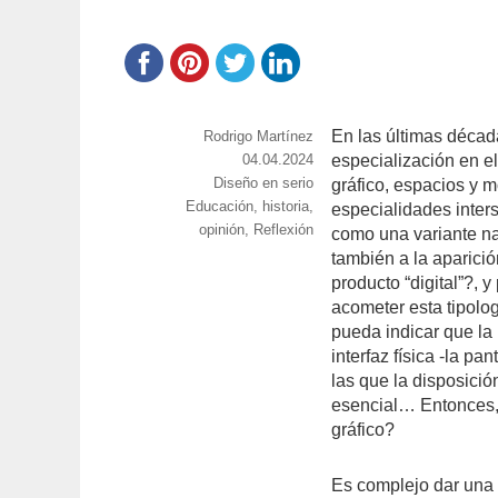
En las últimas décad
https://www.experimenta.es/author/rodrigo-
Rodrigo Martínez
martinez/
Publicado
04.04.2024
especialización en el
Categorías
Diseño en serio
el
gráfico, espacios y 
Etiquetas
Educación
,
historia
,
especialidades inter
opinión
,
Reflexión
como una variante nat
también a la aparici
producto “digital”?, 
acometer esta tipolog
pueda indicar que la
interfaz física -la 
las que la disposició
esencial… Entonces, 
gráfico?
Es complejo dar una 