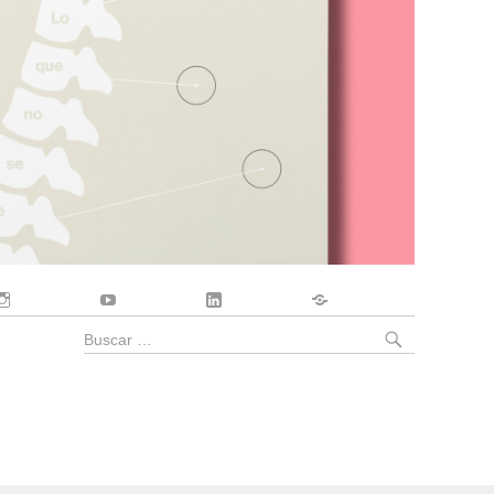
Instagram
YouTube
LinkedIn
Contacto
BUSCA
Buscar
por: