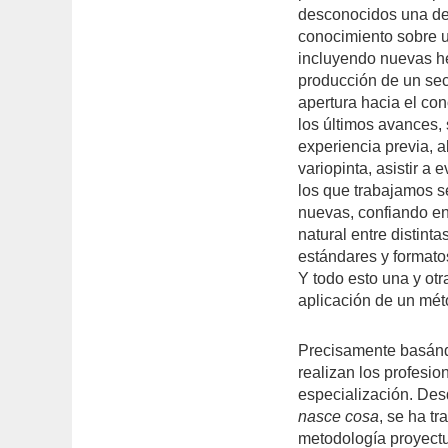
desconocidos una de l
conocimiento sobre u
incluyendo nuevas h
producción de un sec
apertura hacia el con
los últimos avances, 
experiencia previa, a
variopinta, asistir a
los que trabajamos s
nuevas, confiando en
natural entre distint
estándares y formato
Y todo esto una y otra
aplicación de un mé
Precisamente basándo
realizan los profesio
especialización. Des
nasce cosa
, se ha t
metodología proyectua