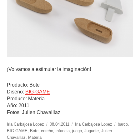
¡Volvamos a estimular la imaginación!
Producto: Bote
Diseño:
BIG-GAME
Produce: Materia
Año: 2011
Fotos: Julien Chavaillaz
https://www.experimenta.es/author/Iria%20Carbajosa%20Lopez/
Iria Carbajosa Lopez
Publicado
08.04.2011
Categorías
Iria Carbajosa Lopez
Etiquetas
barco
,
BIG GAME
,
Bote
,
corcho
el
,
infancia
,
juego
,
Juguete
,
Julien
Chavaillaz
,
Materia