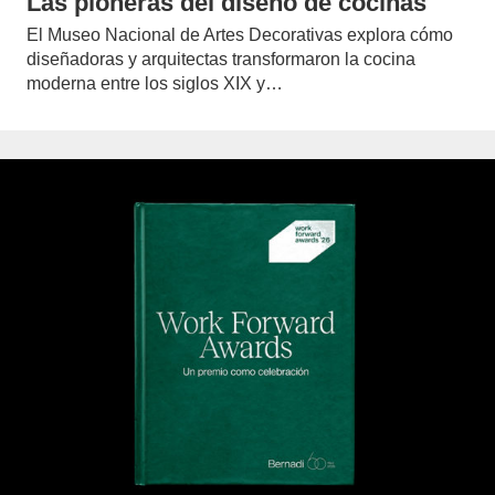
Las pioneras del diseño de cocinas
El Museo Nacional de Artes Decorativas explora cómo
diseñadoras y arquitectas transformaron la cocina
moderna entre los siglos XIX y…