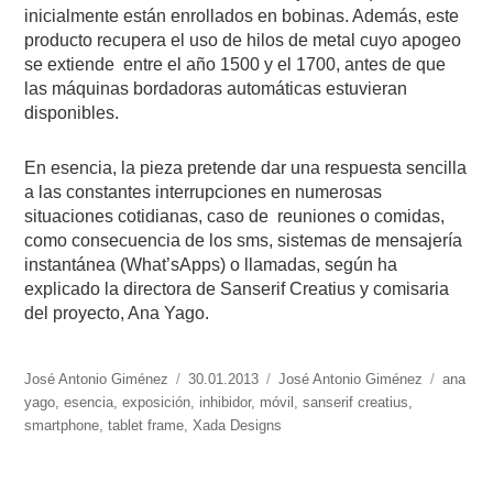
inicialmente están enrollados en bobinas. Además, este
producto recupera el uso de hilos de metal cuyo apogeo
se extiende entre el año 1500 y el 1700, antes de que
las máquinas bordadoras automáticas estuvieran
disponibles.
En esencia, la pieza pretende dar una respuesta sencilla
a las constantes interrupciones en numerosas
situaciones cotidianas, caso de reuniones o comidas,
como consecuencia de los sms, sistemas de mensajería
instantánea (What’sApps) o llamadas, según ha
explicado la directora de Sanserif Creatius y comisaria
del proyecto, Ana Yago.
https://www.experimenta.es/author/José%20Antonio%20Giménez/
José Antonio Giménez
Publicado
30.01.2013
Categorías
José Antonio Giménez
Etiquet
ana
yago
,
esencia
,
exposición
el
,
inhibidor
,
móvil
,
sanserif creatius
,
smartphone
,
tablet frame
,
Xada Designs