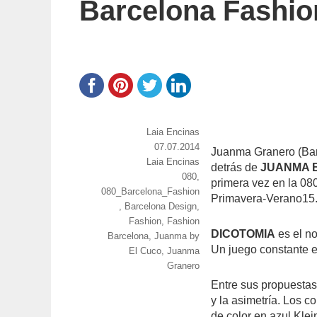
Barcelona Fashio
https://www.experimenta.es/author/Laia
Laia Encinas
Publicado
07.07.2014
Juanma Granero (Bar
Categorías
Laia Encinas
el
detrás de
JUANMA 
Etiquetas
080
,
primera vez en la 08
080_Barcelona_Fashion
Primavera-Verano15
,
Barcelona Design
,
Fashion
,
Fashion
DICOTOMIA
es el n
Barcelona
,
Juanma by
Un juego constante ent
El Cuco
,
Juanma
Granero
Entre sus propuestas
y la asimetría. Los 
de color en azul Kle