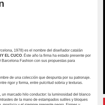
n
%20Encinas/
celona, 1978) es el nombre del diseñador catalán
BY EL CUCO
. Éste año la firma ha estado presente por
0 Barcelona Fashion con sus propuestas para
.
ombre de una colección que despunta por su patronaje.
re rigor y forma, entre pulcritud sobria y texturas.
, un marcado hilo conductor: la luminosidad del blanco
contrastes de la mano de estampados sutiles y bloques
in, mostaza y el siempre presente negro. Firmes y