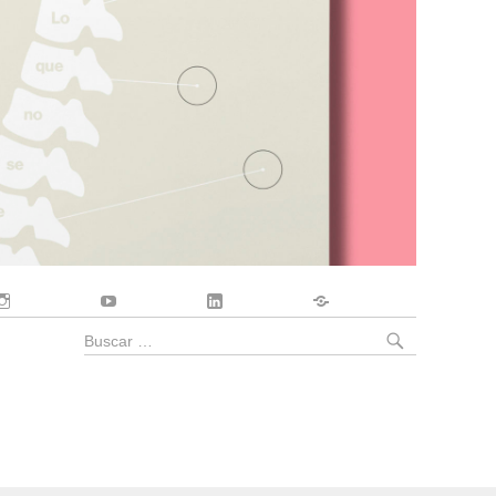
Instagram
YouTube
LinkedIn
Contacto
BUSCA
Buscar
por: