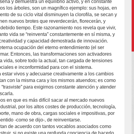
seña y demuestra un equilibrio activo, y en constante
s los árboles, son un magnífico ejemplo: sus hojas, en
o de su ciclo vital disminuyen la clorofila, se secan y
enen nuevos brotes que reverdecerán, florecerán, y
 debido tiempo. Este razonamiento nos revela que vivir,
anto vida se “reinventa” constantemente en sí misma, y
creatividad y capacidad demostrada de innovación.
eterna ocupación del eterno entendimiento (el ser
rmar. Entonces, las transformaciones son activadores
 vida, sobre todo la actual, tan cargada de tensiones
sociales e inconformidad para con el sistema.
a estar vivos y adecuarse creativamente a los cambios
tan con la misma cara y los mismos atuendos; es como
e “trasviste” para exigirnos constante atención y atender
scarla.
os en que es más difícil sacar al mercado nuevos
dustrial, por los altos costes de producción, tecnología,
sporte, mano de obra, cargas sociales e impositivas, por
sentido -como se dijo-, de reinventarse.
 tan de acuerdo con tantos vocablos asociados como
onstruir, si no existe una profunda conciencia de hacerlo