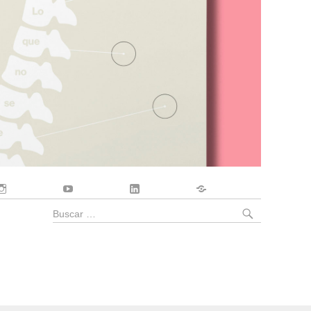
Instagram
YouTube
LinkedIn
Contacto
BUSCA
Buscar
por: