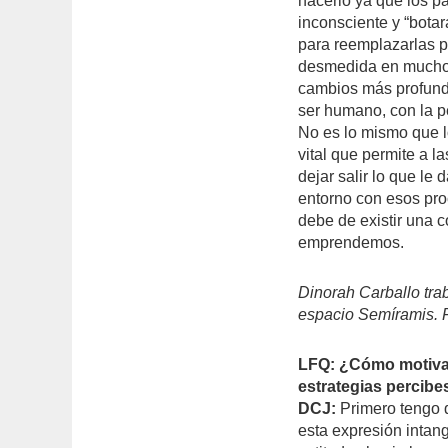
hacerlo ya que los 
inconsciente y “botar
para reemplazarlas p
desmedida en muchos 
cambios más profundo
ser humano, con la p
No es lo mismo que l
vital que permite a l
dejar salir lo que le
entorno con esos pro
debe de existir una 
emprendemos.
Dinorah Carballo tra
espacio Semíramis. F
LFQ: ¿Cómo motivar
estrategias percibe
DCJ:
Primero tengo q
esta expresión intan