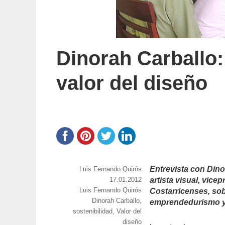
Dinorah Carballo:
valor del diseño
Entrevista con Dino
https://www.experimenta.es/author/luis-
Luis Fernando Quirós
fernando-
Publicado
17.01.2012
artista visual, vic
quiros/
Categorías
Luis Fernando Quirós
el
Costarricenses, sob
Etiquetas
Dinorah Carballo
,
emprendedurismo y 
sostenibilidad
,
Valor del
diseño