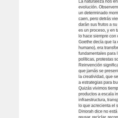
La naturaleza nos en
evolución. Observemo
un determinado moment
caen, pero detrás vi
darán sus frutos a su
es un proceso, y en t
lo hace siempre con 
Goethe decía que la 
humano), era transfo
fundamentales para la
políticas, protestas 
Reinvención signific
que jamás se presen
la creatividad, que s
a estrategias para bu
Quizás vivimos tiemp
productos a escala in
infraestructura, tran
lo que acrecienta el 
Dinorah dice no está
reusar, reciclar, rec