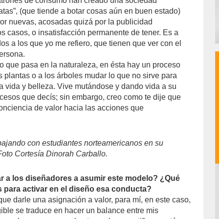
patrones de consumo han creado una sociedad
atas”, (que tiende a botar cosas aún en buen estado)
or nuevas, acosadas quizá por la publicidad
casos, o insatisfacción permanente de tener. Es a
s a los que yo me refiero, que tienen que ver con el
ersona.
o que pasa en la naturaleza, en ésta hay un proceso
as plantas o a los árboles mudar lo que no sirve para
 da vida y belleza. Vive mutándose y dando vida a su
cesos que decís; sin embargo, creo como te dije que
conciencia de valor hacia las acciones que
bajando con estudiantes norteamericanos en su
oto Cortesía Dinorah Carballo.
 a los diseñadores a asumir este modelo? ¿Qué
s para activar en el diseño esa conducta?
ue darle una asignación a valor, para mí, en este caso,
gible se traduce en hacer un balance entre mis