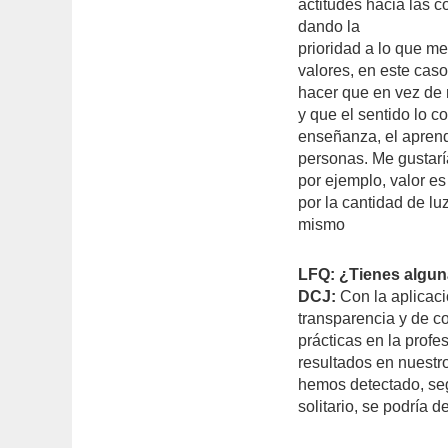
actitudes hacia las c
dando la
prioridad a lo que m
valores, en este cas
hacer que en vez de 
y que el sentido lo c
enseñanza, el aprend
personas. Me gustaría
por ejemplo, valor es
por la cantidad de lu
mismo
LFQ: ¿Tienes alguna
DCJ:
Con la aplicaci
transparencia y de c
prácticas en la prof
resultados en nuestr
hemos detectado, seg
solitario, se podría d