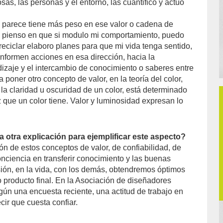
osas, las personas y el entorno, las cuantifico y actúo
e parece tiene más peso en ese valor o cadena de
o pienso en que si modulo mi comportamiento, puedo
reciclar elaboro planes para que mi vida tenga sentido,
onformen acciones en esa dirección, hacia la
izaje y el intercambio de conocimiento o saberes entre
 poner otro concepto de valor, en la teoría del color,
 la claridad u oscuridad de un color, está determinado
z que un color tiene. Valor y luminosidad expresan lo
 otra explicación para ejemplificar este aspecto?
ón de estos conceptos de valor, de confiabilidad, de
onciencia en transferir conocimiento y las buenas
esión, en la vida, con los demás, obtendremos óptimos
o producto final. En la Asociación de diseñadores
ún una encuesta reciente, una actitud de trabajo en
ecir que cuesta confiar.