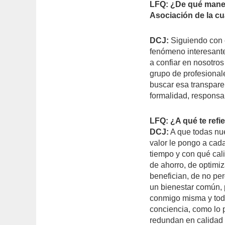
LFQ: ¿De qué manera
Asociación de la cu
DCJ:
Siguiendo con e
fenómeno interesant
a confiar en nosotro
grupo de profesional
buscar esa transpare
formalidad, responsa
LFQ: ¿A qué te refi
DCJ:
A que todas nue
valor le pongo a cad
tiempo y con qué cali
de ahorro, de optimi
benefician, de no pe
un bienestar común, 
conmigo misma y tod
conciencia, como lo 
redundan en calidad 