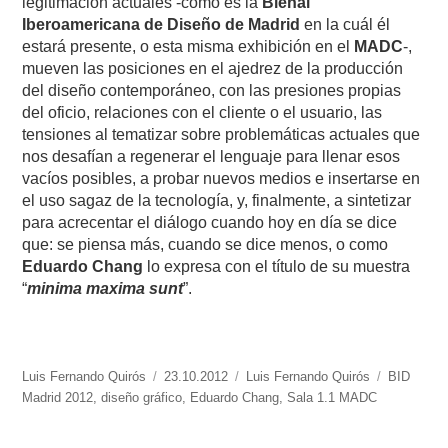
legitimación actuales -como es la
Bienal
Iberoamericana de Diseño de Madrid
en la cuál él
estará presente, o esta misma exhibición en el
MADC
-,
mueven las posiciones en el ajedrez de la producción
del diseño contemporáneo, con las presiones propias
del oficio, relaciones con el cliente o el usuario, las
tensiones al tematizar sobre problemáticas actuales que
nos desafían a regenerar el lenguaje para llenar esos
vacíos posibles, a probar nuevos medios e insertarse en
el uso sagaz de la tecnología, y, finalmente, a sintetizar
para acrecentar el diálogo cuando hoy en día se dice
que: se piensa más, cuando se dice menos, o como
Eduardo Chang
lo expresa con el título de su muestra
“
minima maxima sunt
”.
https://www.experimenta.es/author/luis-
Luis Fernando Quirós
Publicado
23.10.2012
Categorías
Luis Fernando Quirós
Etiquetas
BID
fernando-
Madrid 2012
,
diseño gráfico
el
,
Eduardo Chang
,
Sala 1.1 MADC
quiros/