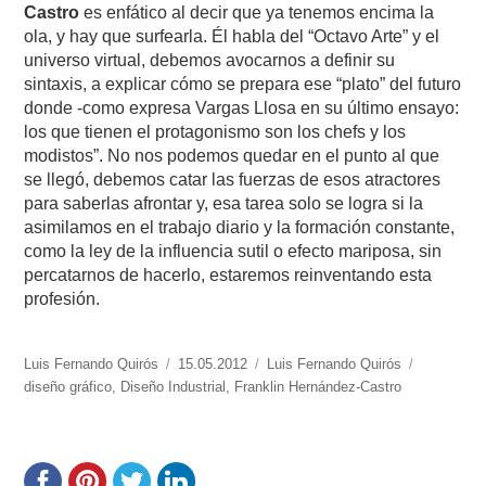
Castro
es enfático al decir que ya tenemos encima la
ola, y hay que surfearla. Él habla del “Octavo Arte” y el
universo virtual, debemos avocarnos a definir su
sintaxis, a explicar cómo se prepara ese “plato” del futuro
donde -como expresa Vargas Llosa en su último ensayo:
los que tienen el protagonismo son los chefs y los
modistos”. No nos podemos quedar en el punto al que
se llegó, debemos catar las fuerzas de esos atractores
para saberlas afrontar y, esa tarea solo se logra si la
asimilamos en el trabajo diario y la formación constante,
como la ley de la influencia sutil o efecto mariposa, sin
percatarnos de hacerlo, estaremos reinventando esta
profesión.
https://www.experimenta.es/author/luis-
Luis Fernando Quirós
Publicado
15.05.2012
Categorías
Luis Fernando Quirós
Etiquetas
fernando-
diseño gráfico
,
Diseño Industrial
el
,
Franklin Hernández-Castro
quiros/