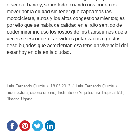
diseño urbano y, sobre todo, cuando nos podemos
mover por la ciudad sin tener que capearnos las
motocicletas, autos y los altos congestionamientos; es
por ello que se habla de calidad en el alto sentido de
poder mirar incluso los rostros de los transeúntes que a
veces se esconden tras vidrios polarizados o gestos
desdibujados que acrecientan esa tensión vivencial del
estar hoy en día en la ciudad.
https://www.experimenta.es/author/luis-
Luis Fernando Quirós
Publicado
18.03.2013
Categorías
Luis Fernando Quirós
Etiquetas
fernando-
arquitectura
,
diseño urbano
el
,
Instituto de Arquitectura Tropical IAT
,
quiros/
Jimene Ugarte