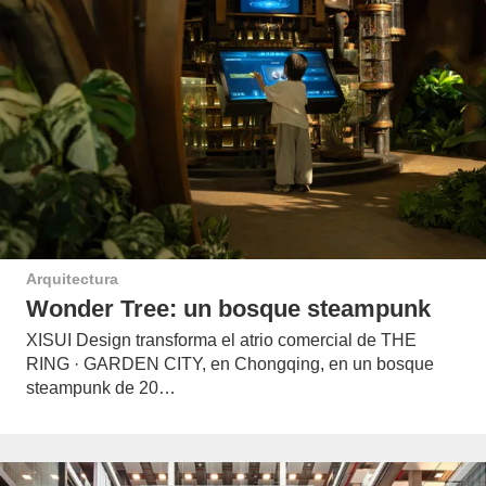
Arquitectura
Wonder Tree: un bosque steampunk
XISUI Design transforma el atrio comercial de THE
RING · GARDEN CITY, en Chongqing, en un bosque
steampunk de 20…