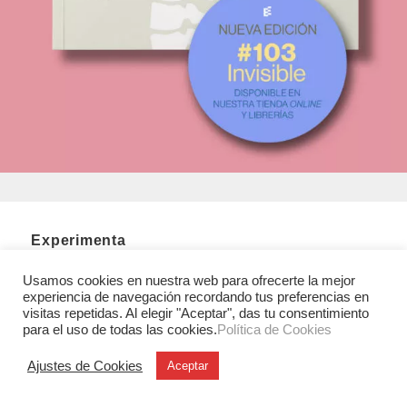
Experimenta
C/ Investigación, 7
Usamos cookies en nuestra web para ofrecerte la mejor
28906 Getafe (Madrid)
experiencia de navegación recordando tus preferencias en
T. +34 91 6846116
visitas repetidas. Al elegir "Aceptar", das tu consentimiento
para el uso de todas las cookies.
Política de Cookies
Legales
Ajustes de Cookies
Aceptar
Aviso legal
Condiciones Generales de Uso y Venta