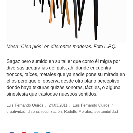
Mesa "Cien piés" en diferentes maderas. Foto L.F.Q.
Sagaz pero sumido en su taller que como él migra por
diversas geografías del país, ahí donde encuentra
troncos, raíces, metales que ya nadie pone su mirada en
ellos pero que él observa desde otro plano perceptivo:
donde haya texturas quizás sonoras, táctiles, o alguna
sinestesia que trastoque nuestros sentidos.
https://www.experimenta.es/author/luis-
Luis Fernando Quirós
Publicado
24.03.2011
Categorías
Luis Fernando Quirós
Etiquetas
fernando-
creatividad
,
diseño
,
reutilización
el
,
Rodolfo Morales
,
sostenibilidad
quiros/