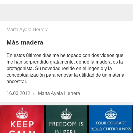
Marta Ayala Herrera
Más madera
En estos últimos días me he topado con dos vídeos que
me han sorprendido gratamente, donde la madera es la
protagonista. Su novedad reside en el ingenio y la
conceptualización para renovar la utilidad de un material
ancestral.
Publicado
16.03.2012
https://www.experimenta.es/author/Marta%2
Marta Ayala Herrera
el