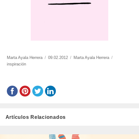
https://www.experimenta.es/author/Marta%20Ayala%20Herrera/
Marta Ayala Herrera
Publicado
09.02.2012
Categorías
Marta Ayala Herrera
Etiquetas
inspiración
el
Artículos Relacionados