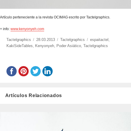
Artículo perteneciente a la revista OCIMAG escrito por Tactelgraphics.
+ info:
www.kenyonyeh.com
https://www.experimenta.es/author/Tactelgraphics/
Tactelgraphics
Publicado
28.03.2013
Categorías
Tactelgraphics
Etiquetas
espaitactel
,
KakiSideTables
,
Kenyonyeh
el
,
Poder Asiático
,
Tactelgraphics
Artículos Relacionados