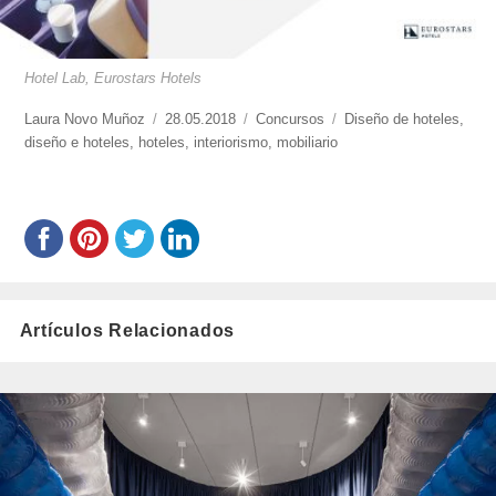
Hotel Lab, Eurostars Hotels
https://www.experimenta.es/author/laura-
Laura Novo Muñoz
Publicado
28.05.2018
Categorías
Concursos
Etiquetas
Diseño de hoteles
,
novo-
diseño e hoteles
,
hoteles
el
,
interiorismo
,
mobiliario
munoz/
Artículos Relacionados