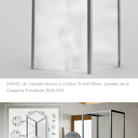
[ARIA]², de Samuele Nucaro y Cristina Tu Anh Pham. Ganador de la
Categoría Estudiante 2014-2015