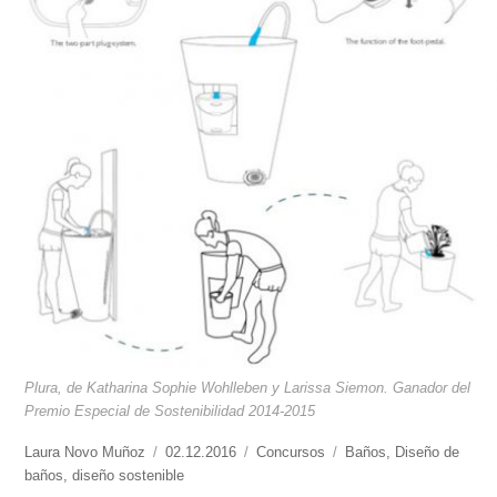
Plura, de Katharina Sophie Wohlleben y Larissa Siemon. Ganador del
Premio Especial de Sostenibilidad 2014-2015
https://www.experimenta.es/author/laura-
Laura Novo Muñoz
Publicado
02.12.2016
Categorías
Concursos
Etiquetas
Baños
,
Diseño de
novo-
baños
,
diseño sostenible
el