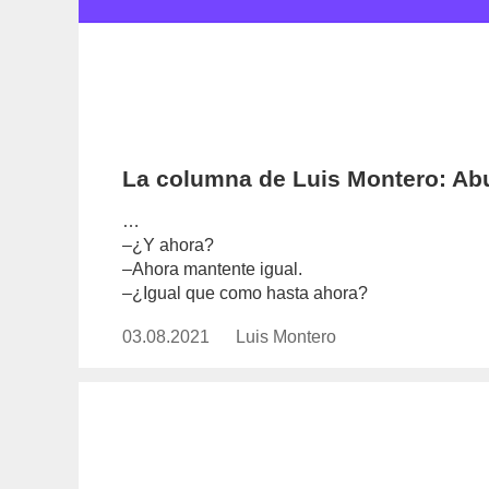
La columna de Luis Montero: Ab
…
–¿Y ahora?
–Ahora mantente igual.
–¿Igual que como hasta ahora?
03.08.2021
Publicado
Luis Montero
https://www.experimenta.es/auth
el
montero/