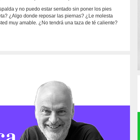
alda y no puedo estar sentado sin poner los pies
eta? ¿Algo donde reposar las piernas? ¿Le molesta
ted muy amable. ¿No tendrá una taza de té caliente?
or/luis-