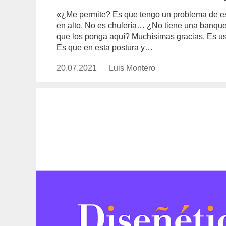
«¿Me permite? Es que tengo un problema de esp
en alto. No es chulería… ¿No tiene una banqu
que los ponga aquí? Muchísimas gracias. Es us
Es que en esta postura y…
20.07.2021
Publicado
Luis Montero
https://www.experimenta.es/auth
el
montero/