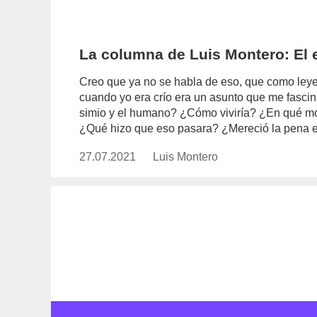
La columna de Luis Montero: El 
Creo que ya no se habla de eso, que como leyen
cuando yo era crío era un asunto que me fasci
simio y el humano? ¿Cómo viviría? ¿En qué mom
¿Qué hizo que eso pasara? ¿Mereció la pena e
27.07.2021
Publicado
Luis Montero
https://www.experimenta.es/auth
el
montero/