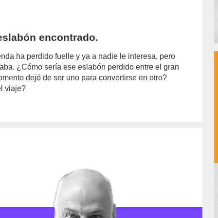
eslabón encontrado.
da ha perdido fuelle y ya a nadie le interesa, pero
naba. ¿Cómo sería ese eslabón perdido entre el gran
ento dejó de ser uno para convertirse en otro?
l viaje?
or/luis-