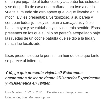
en un pie jugando al baloncesto y acababa los estudios
y se despedía de casa una mañana para irse a dar la
vuelta al mundo sin otro apoyo que lo que llevaba en la
mochila y les presentaba, vergonzoso, a su pareja y
cenaban todos juntos y se reían a carcajadas y él se
hacía mayor y se cuidaban y su vida tenía sentido. Esos
presentes en los que su hijo no perecía atropellado bajo
las ruedas de un coche patrulla que se dio a la fuga y
nunca fue localizado
Esos presentes que le permitirían huir de este que tanto
se parece al infierno.
Y tú, ¿a qué presente viajarías? Estaremos
encantados de leerte desde #DiseneticaExperimenta
y @Disenetica en Twitter.
https://www.experimenta.es/author/luis-
Luis Montero
Publicado
22.06.2021
Categorías
Diseñetica
Etiquetas
blogs
,
columnas
,
montero/
Educación
,
Luis Montero
el
,
opinión