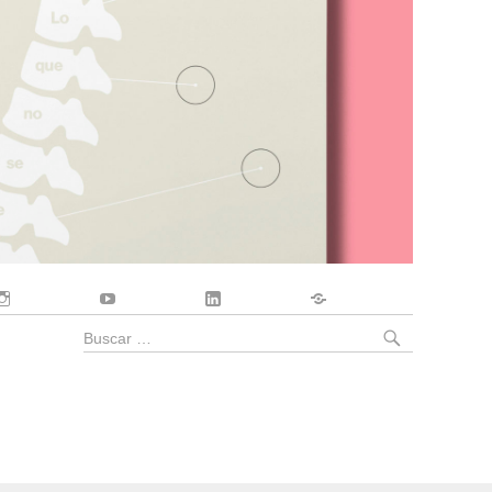
Instagram
YouTube
LinkedIn
Contacto
BUSCA
Buscar
por: