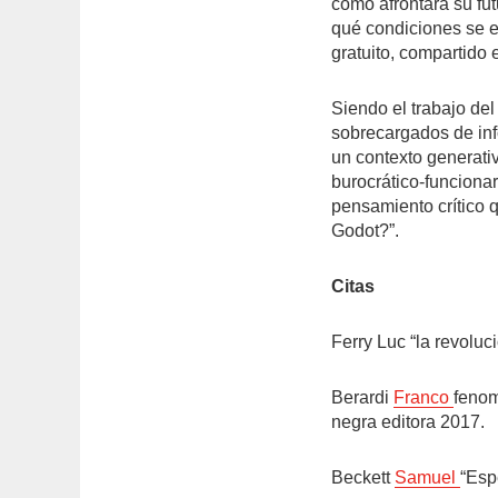
cómo afrontará su fut
qué condiciones se 
gratuito, compartido 
Siendo el trabajo de
sobrecargados de inf
un contexto generativ
burocrático-funcionar
pensamiento crítico 
Godot?”.
Citas
Ferry Luc “la revoluc
Berardi
Franco
fenom
negra editora 2017.
Beckett
Samuel
“Esp