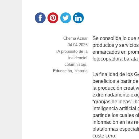
Se consolida lo que 
https://www.experimenta.es/author/chema
Chema Aznar
aznar/
Publicado
04.04.2025
productos y servicios
Categorías
¡A propósito de la
el
enmarcados en prome
incidencia!
fotocopiadora barata 
Etiquetas
columnistas
,
Educación
,
historia
La finalidad de los 
beneficios a partir de
la producción creati
extremadamente exig
“granjas de ideas”, 
inteligencia artifici
partir de los cuales o
información en las r
plataformas especiali
coste cero.