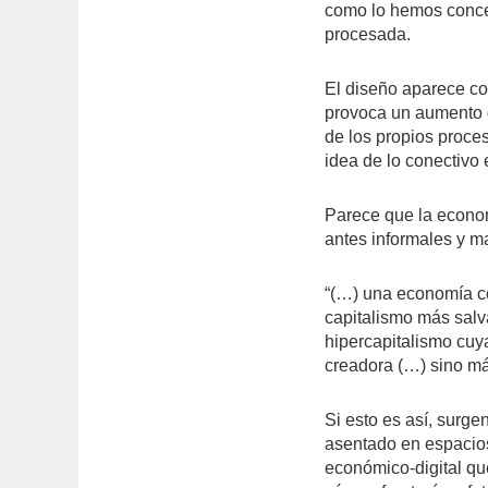
como lo hemos conceb
procesada.
El diseño aparece co
provoca un aumento d
de los propios proce
idea de lo conectivo 
Parece que la econom
antes informales y m
“(…) una economía co
capitalismo más salv
hipercapitalismo cuy
creadora (…) sino más
Si esto es así, surge
asentado en espacios
económico-digital que