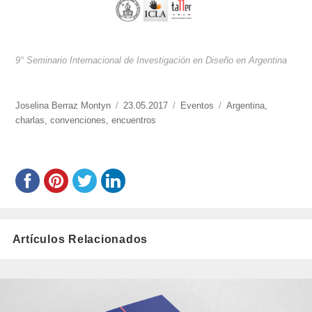
9° Seminario Internacional de Investigación en Diseño en Argentina
https://www.experimenta.es/author/joselina-
Joselina Berraz Montyn
Publicado
23.05.2017
Categorías
Eventos
Etiquetas
Argentina
,
berraz-
charlas
,
convenciones
,
encuentros
el
montyn/
Artículos Relacionados