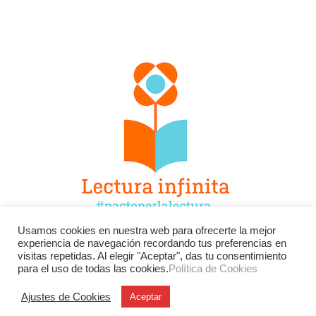
Usamos cookies en nuestra web para ofrecerte la mejor
experiencia de navegación recordando tus preferencias en
Facebook
Twitter
Instagram
visitas repetidas. Al elegir "Aceptar", das tu consentimiento
para el uso de todas las cookies.
Política de Cookies
YouTube
LinkedIn
Contacto
Ajustes de Cookies
Aceptar
BU
Buscar