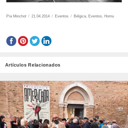
https://www.experimenta.es/author/pia/
Pía Minchot
Publicado
21.04.2014
Categorías
Eventos
Etiquetas
Bélgica
,
Eventos
,
Hornu
el
Artículos Relacionados