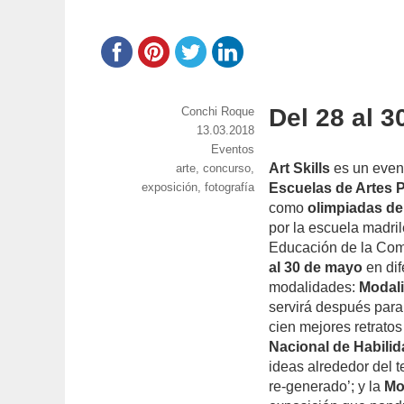
Del 28 al 
https://www.experimenta.es/author/conchi-
Conchi Roque
roque/
Publicado
13.03.2018
el
Categorías
Eventos
Art Skills
es un event
Etiquetas
arte
,
concurso
,
exposición
,
fotografía
Escuelas de Artes P
como
olimpiadas de
por la escuela madri
Educación de la Com
al 30 de mayo
en dif
modalidades:
Modal
servirá después para 
cien mejores retratos
Nacional de Habilid
ideas alrededor del
re-generado’; y la
Mo