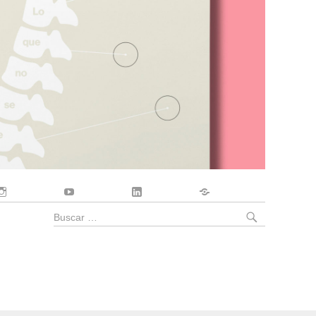
Instagram
YouTube
LinkedIn
Contacto
BUSCA
Buscar
por: