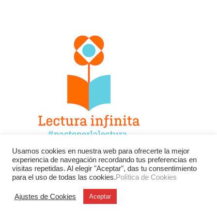
Usamos cookies en nuestra web para ofrecerte la mejor
experiencia de navegación recordando tus preferencias en
Facebook
Twitter
Instagram
visitas repetidas. Al elegir "Aceptar", das tu consentimiento
para el uso de todas las cookies.
Política de Cookies
YouTube
LinkedIn
Contacto
Ajustes de Cookies
Aceptar
BU
Buscar