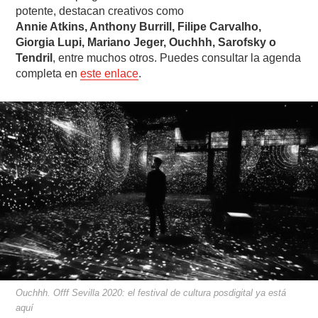
potente, destacan creativos como
Annie Atkins, Anthony Burrill, Filipe Carvalho,
Giorgia Lupi, Mariano Jeger, Ouchhh, Sarofsky o
Tendril
, entre muchos otros. Puedes consultar la agenda
completa en
este enlace
.
Ouchhh. Offf Sevilla 2020: el festival de cultura posdigital ya está
aquí