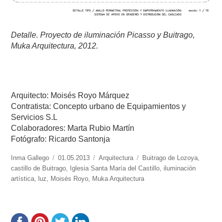
Detalle.
Proyecto de iluminación
Picasso y Buitrago,
Muka Arquitectura, 2012.
Arquitecto: Moisés Royo Márquez
Contratista: Concepto urbano de Equipamientos y
Servicios S.L
Colaboradores: Marta Rubio Martín
Fotógrafo: Ricardo Santonja
https://www.experimenta.es/author/Inma%20Gallego/
Inma Gallego
Publicado
01.05.2013
Categorías
Arquitectura
Etiquetas
Buitrago de Lozoya
,
castillo de Buitrago
el
,
Iglesia Santa María del Castillo
,
iluminación
artística
,
luz
,
Moisés Royo
,
Muka Arquitectura