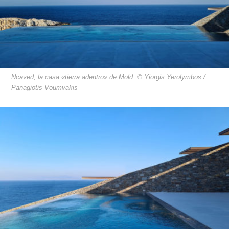
Ncaved, la casa «tierra adentro» de Mold. © Yiorgis Yerolymbos /
Panagiotis Voumvakis