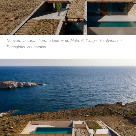
Ncaved, la casa «tierra adentro» de Mold. © Yiorgis Yerolymbos /
Panagiotis Voumvakis