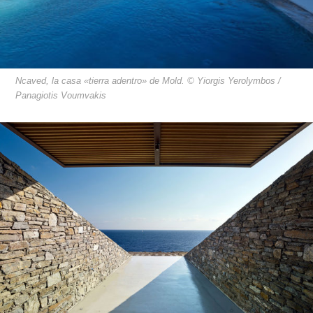
Ncaved, la casa «tierra adentro» de Mold. © Yiorgis Yerolymbos /
Panagiotis Voumvakis