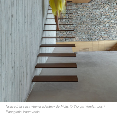
Ncaved, la casa «tierra adentro» de Mold. © Yiorgis Yerolymbos /
Panagiotis Voumvakis