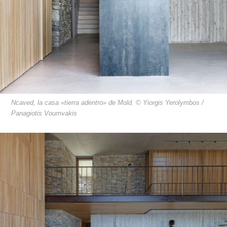
Ncaved, la casa «tierra adentro» de Mold. © Yiorgis Yerolymbos /
Panagiotis Voumvakis