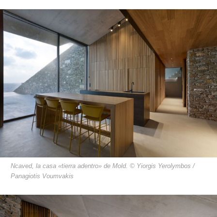
Ncaved, la casa «tierra adentro» de Mold. © Yiorgis Yerolymbos /
Panagiotis Voumvakis