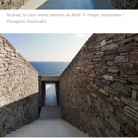
Ncaved, la casa «tierra adentro» de Mold. © Yiorgis Yerolymbos /
Panagiotis Voumvakis