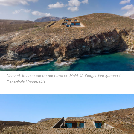
Ncaved, la casa «tierra adentro» de Mold. © Yiorgis Yerolymbos /
Panagiotis Voumvakis