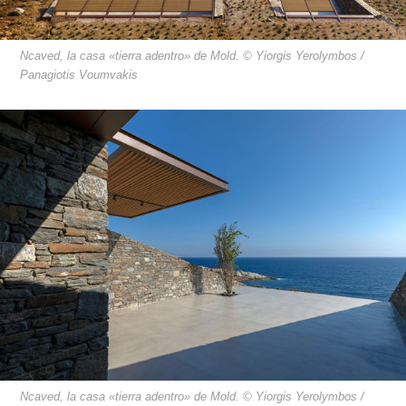
Ncaved, la casa «tierra adentro» de Mold. © Yiorgis Yerolymbos /
Panagiotis Voumvakis
Ncaved, la casa «tierra adentro» de Mold. © Yiorgis Yerolymbos /