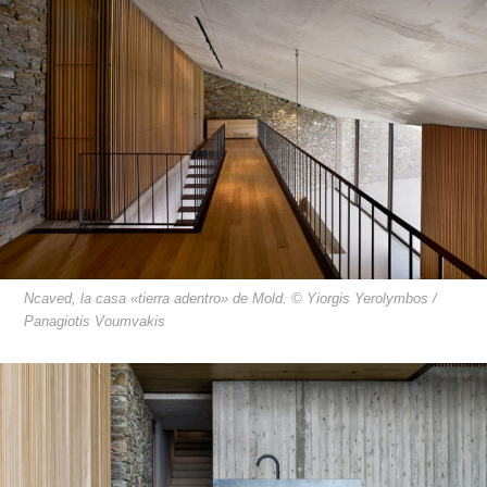
Ncaved, la casa «tierra adentro» de Mold. © Yiorgis Yerolymbos /
Panagiotis Voumvakis