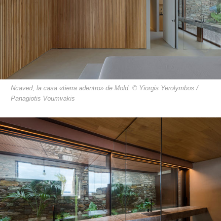
Ncaved, la casa «tierra adentro» de Mold. © Yiorgis Yerolymbos /
Panagiotis Voumvakis