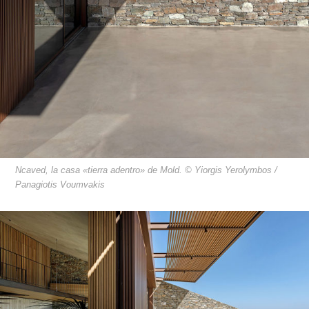
Ncaved, la casa «tierra adentro» de Mold. © Yiorgis Yerolymbos /
Panagiotis Voumvakis