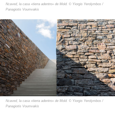
Ncaved, la casa «tierra adentro» de Mold. © Yiorgis Yerolymbos /
Panagiotis Voumvakis
Ncaved, la casa «tierra adentro» de Mold. © Yiorgis Yerolymbos /
Panagiotis Voumvakis