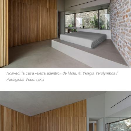
Ncaved, la casa «tierra adentro» de Mold. © Yiorgis Yerolymbos /
Panagiotis Voumvakis