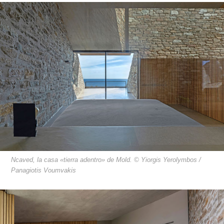
Ncaved, la casa «tierra adentro» de Mold. © Yiorgis Yerolymbos /
Panagiotis Voumvakis