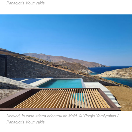
Panagiotis Voumvakis
Ncaved, la casa «tierra adentro» de Mold. © Yiorgis Yerolymbos /
Panagiotis Voumvakis