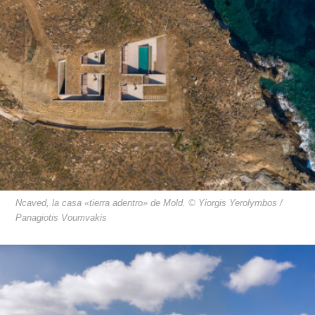
Ncaved, la casa «tierra adentro» de Mold. © Yiorgis Yerolymbos /
Panagiotis Voumvakis