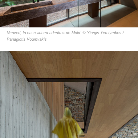
Ncaved, la casa «tierra adentro» de Mold. © Yiorgis Yerolymbos /
Panagiotis Voumvakis