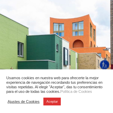
Usamos cookies en nuestra web para ofrecerte la mejor
experiencia de navegación recordando tus preferencias en
visitas repetidas. Al elegir "Aceptar", das tu consentimiento
Arquitectura
para el uso de todas las cookies.
Política de Cookies
Waag Woensel-West: un proyecto de
Next Architects. El futuro de las
Ajustes de Cookies
Aceptar
comunidades urbanas