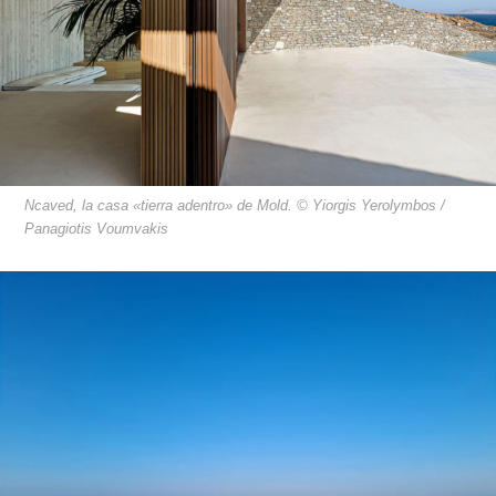
Ncaved, la casa «tierra adentro» de Mold. © Yiorgis Yerolymbos /
Panagiotis Voumvakis