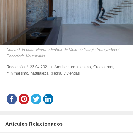
Ncaved, la casa «tierra adentro» de Mold. © Yiorgis Yerolymbos /
Panagiotis Voumvakis
https://www.experimenta.es/author/redaccion/
Redacción
Publicado
23.04.2021
Categorías
Arquitectura
Etiquetas
casas
,
Grecia
,
mar
,
minimalismo
,
el
naturaleza
,
piedra
,
viviendas
Artículos Relacionados