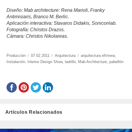
Diseño: Mab architecture: Rena Marioli, Franky
Antimisiaris, Branco M. Berlic.
Aplicación interactiva: Stavaros Didakis, Soniconlab.
Fotografía: Christos Drazos.
Cámara: Christos Nikolareas.
https://www.experimenta.es/author/produccion/
Producción
Publicado
07.02.2011
Categorías
Arquitectura
Etiquetas
arquitectura efímera
,
Instalación
,
Interior Design Show
el
,
ladrillo
,
Mab Architecture
,
pabellón
Artículos Relacionados