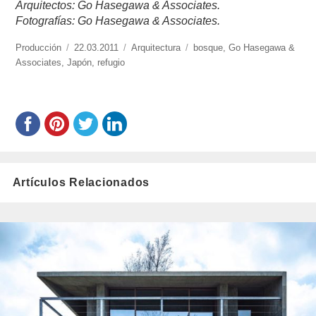
Arquitectos: Go Hasegawa & Associates.
Fotografías: Go Hasegawa & Associates.
https://www.experimenta.es/author/produccion/
Producción
Publicado
22.03.2011
Categorías
Arquitectura
Etiquetas
bosque
,
Go Hasegawa &
Associates
,
Japón
el
,
refugio
Artículos Relacionados