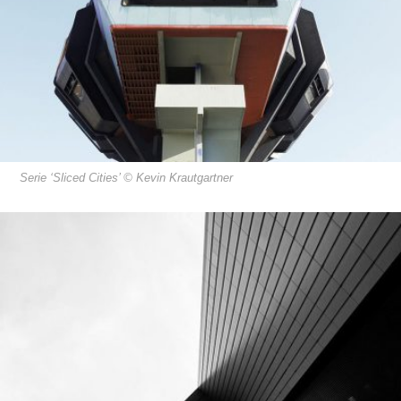
Serie ‘Sliced Cities’ © Kevin Krautgartner