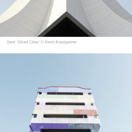
Serie ‘Sliced Cities’ © Kevin Krautgartner