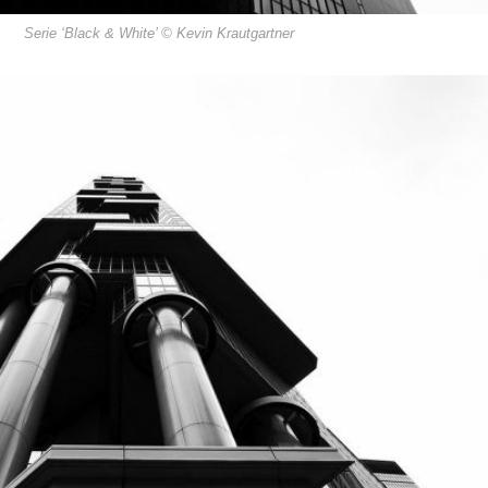
Serie ‘Black & White’ © Kevin Krautgartner