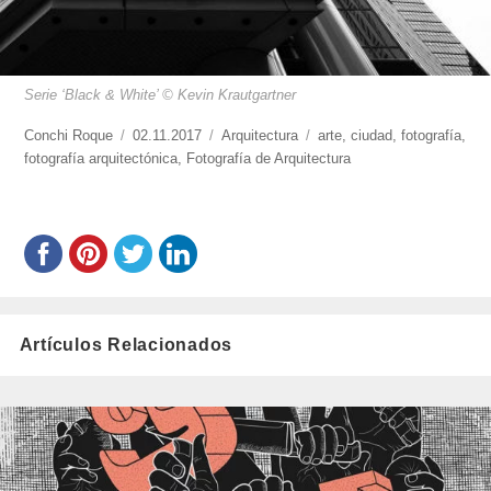
Serie ‘Black & White’ © Kevin Krautgartner
https://www.experimenta.es/author/conchi-
Conchi Roque
Publicado
02.11.2017
Categorías
Arquitectura
Etiquetas
arte
,
ciudad
,
fotografía
,
roque/
fotografía arquitectónica
el
,
Fotografía de Arquitectura
Artículos Relacionados