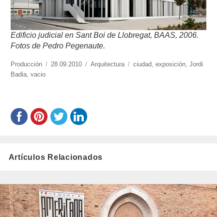
Edificio judicial en Sant Boi de Llobregat, BAAS,
200
6.
Fotos de Pedro Pegenaute.
https://www.experimenta.es/author/produccion/
Producción
Publicado
28.09.2010
Categorías
Arquitectura
Etiquetas
ciudad
,
exposición
,
Jordi
Badia
,
vacio
el
Artículos Relacionados