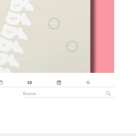
Instagram
YouTube
LinkedIn
Contacto
BUSCA
Buscar
por: