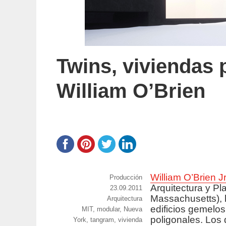
Twins, viviendas 
William O’Brien
William O’Brien J
https://www.experimenta.es/author/prod
Producción
Arquitectura y Pl
Publicado
23.09.2011
Massachusetts), 
Categorías
Arquitectura
el
edificios gemelo
Etiquetas
MIT
,
modular
,
Nueva
poligonales. Los 
York
,
tangram
,
vivienda