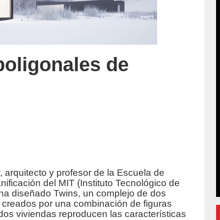
poligonales de
r
, arquitecto y profesor de la Escuela de
uccion/
anificación del MIT (Instituto Tecnológico de
ha diseñado Twins, un complejo de dos
s creados por una combinación de figuras
dos viviendas reproducen las características