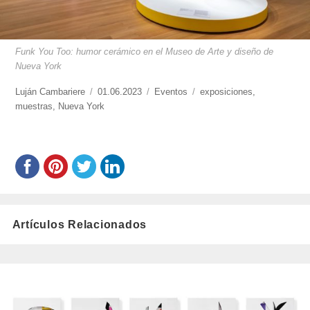
Funk You Too: humor cerámico en el Museo de Arte y diseño de
Nueva York
https://www.experimenta.es/author/lujan-
Luján Cambariere
Publicado
01.06.2023
Categorías
Eventos
Etiquetas
exposiciones
,
cambariere/
muestras
,
Nueva York
el
Artículos Relacionados