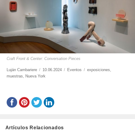
Craft Front & Center: Conversation Pieces
https://www.experimenta.es/author/lujan-
Luján Cambariere
Publicado
10.06.2024
Categorías
Eventos
Etiquetas
exposiciones
,
cambariere/
muestras
,
Nueva York
el
Artículos Relacionados