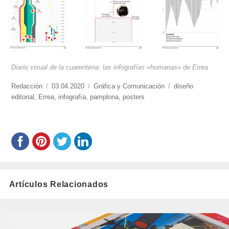
Diario visual de la cuarentena: las infografías «humanas» de Errea
https://www.experimenta.es/author/redaccion/
Redacción
Publicado
03.04.2020
Categorías
Gráfica y Comunicación
Etiquetas
diseño
editorial
,
Errea
el
,
infografía
,
pamplona
,
posters
Artículos Relacionados